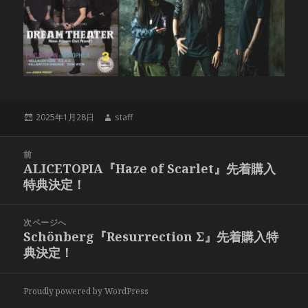
投
作
2025年1月28日
staff
稿
成
日:
者
投
前
稿
ALICETOPIA『Haze of Scarlet』先着購入
前
ナ
特典決定！
の
ビ
投
ゲ
稿:
次ページへ
ー
Schönberg『Resurrection Σ』先着購入特
次
シ
典決定！
の
ョ
投
ン
稿:
Proudly powered by WordPress