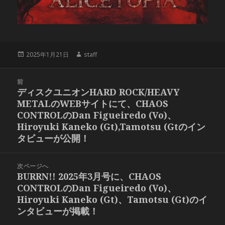
投
作
2025年1月21日
staff
稿
成
日:
者
投
前
稿
ディスクユニオンHARD ROCK/HEAVY
前
ナ
METALのWEBサイトにて、CHAOS
の
ビ
CONTROLのDan Figueiredo (Vo)、
投
ゲ
Hiroyuki Kaneko (Gt),Tamotsu (Gtのイン
稿:
ー
タビューが公開！
シ
ョ
次ページへ
ン
BURRN!! 2025年3月号に、CHAOS
次
CONTROLのDan Figueiredo (Vo)、
の
Hiroyuki Kaneko (Gt)、Tamotsu (Gt)のイ
投
ンタビューが掲載！
稿: