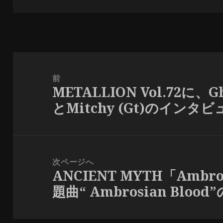
日:
者
投
稿
前
METALLION Vol.72に、Gho
ナ
前
とMitchy (Gt)のインタ
ビ
の
ゲ
投
ー
稿:
シ
次ページへ
ョ
ANCIENT MYTH「Ambro
次
ン
題曲“ Ambrosian Blood
の
投
稿: