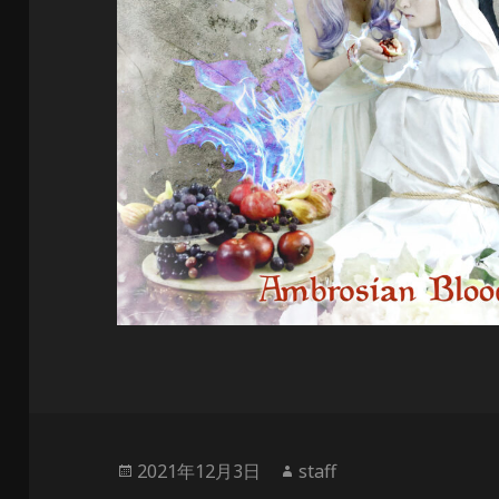
投
作
2021年12月3日
staff
稿
成