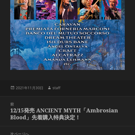
投
作
2021年11月30日
staff
稿
成
日:
者
投
前
稿
12/15発売 ANCIENT MYTH「Ambrosian
前
ナ
Blood」先着購入特典決定！
の
ビ
投
ゲ
稿:
次ページへ