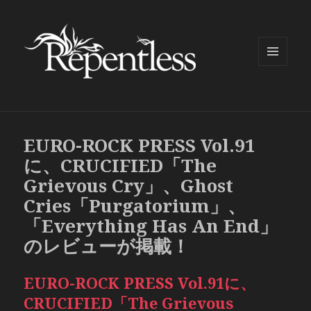
メニュ
ーとウ
ィジェ
ット
EURO-ROCK PRESS Vol.91
に、CRUCIFIED「The
Grievous Cry」、Ghost
Cries「Purgatorium」、
「Everything Has An End」
のレビューが掲載！
EURO-ROCK PRESS Vol.91に、
CRUCIFIED「The Grievous