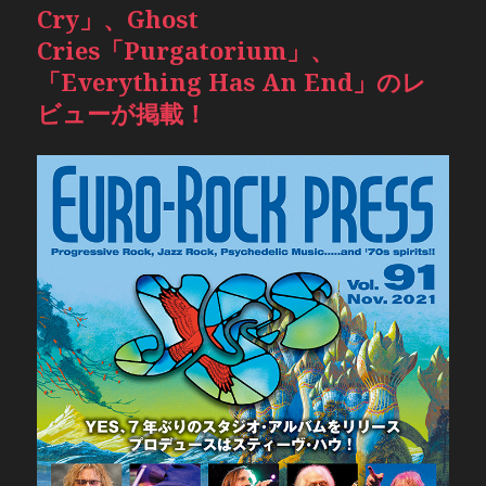
Cry」、Ghost
Cries「Purgatorium」、
「Everything Has An End」のレ
ビューが掲載！