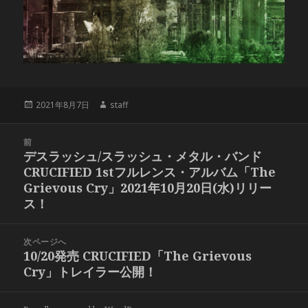
投
作
2021年8月7日
staff
稿
成
日:
者
投
前
稿
デスラッシュ/スラッシュ・メタル・バンド
前
ナ
CRUCIFIED 1stフルレンス・アルバム「The
の
ビ
Grievous Cry」2021年10月20日(水)リリー
投
ゲ
ス！
稿:
ー
シ
次ページへ
ョ
10/20発売 CRUCIFIED「The Grievous
次
ン
Cry」トレイラー公開！
の
投
稿: