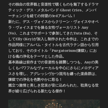
その独自の世界観と音楽性で聴くものを魅了するドラマ
ティック・デス・メタルバンド Ghost Cries、メンバ
ーチェンジを経ての待望の3rdアルバム！
新たに、デス・ヴォイスからクリーン・ヴォイスやオペ
ラ・ヴォイスまでを操る女性ヴォーカリスト Any
(Vo)、これまでサポートで参加してきたYuta (Ba)、そ
してElly (Key)が加入し制作された今作は、これまでの
作品同様にアルバム・タイトルを古代ラテン語から引用
しており、そのタイトル「Purgatorium(煉獄)」にお
ける魂の浄化をテーマとした作品。
基本路線は前作までの音楽性を踏襲しつつも、Anyの美
しくもパワフルなヴォーカルを中心にさらにメロディア
スさを増し、アグレッシヴかつ混沌を纏った楽曲群は、
煉獄での浄化を色艶やかに彩る！
燃立つ激情と美しき悲哀が音に込められた、耽美なる世
界が繰り広げられる新たなる傑作！