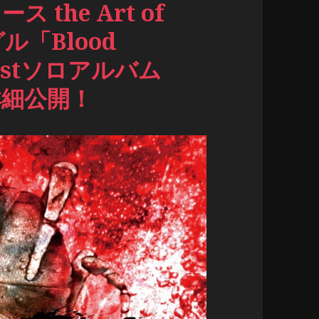
ス the Art of
ル「Blood
 1stソロアルバム
詳細公開！