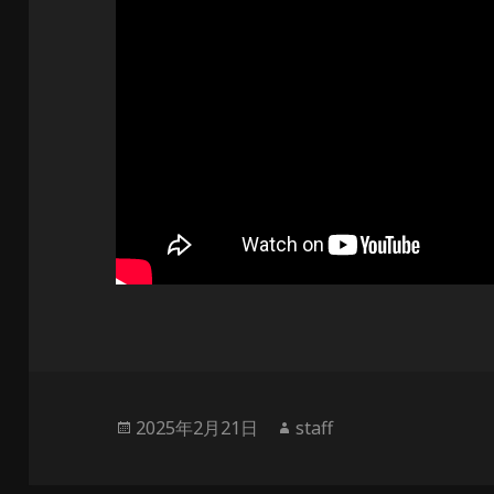
投
作
2025年2月21日
staff
稿
成
日:
者