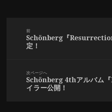
投
稿
前
Schönberg『Resurrec
ナ
前
定！
ビ
の
ゲ
投
ー
稿:
シ
次ページへ
ョ
Schönberg 4thアルバム『R
次
ン
イラー公開！
の
投
稿: