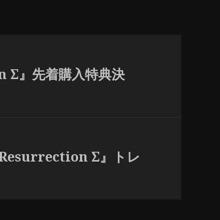
tion Σ』先着購入特典決
esurrection Σ』トレ