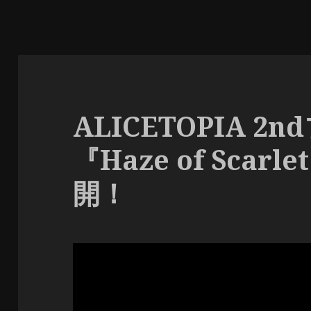
ALICETOPIA 
『Haze of Sca
開！