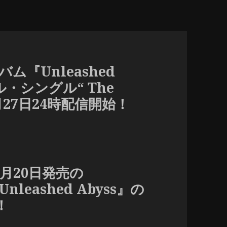
バム『Unleashed
・シングル“ The
” 2月27日24時配信開始！
、3月20日発売の
nleashed Abyss』の
！