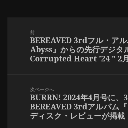
投
稿
前
BEREAVED 3rdフル・アル
ナ
前
Abyss』からの先行デジタル
ビ
の
Corrupted Heart ’24 
ゲ
投
ー
稿:
シ
ョ
次ページへ
ン
BURRN! 2024年4月号に
次
BEREAVED 3rdアルバム『U
の
ディスク・レビューが掲載
投
稿: