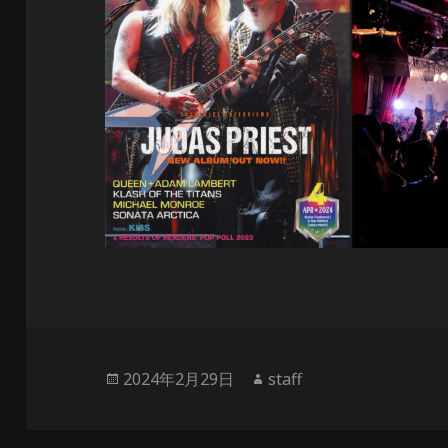
投
作
2024年2月29日
staff
稿
成
日:
者