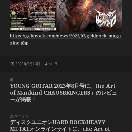
https://gekirock.com/news/2023/07/gekirock_maga
zine.php
投
作
2023年7月10日
staff
稿
成
日:
者
投
前
稿
YOUNG GUITAR 2023年8月号に、the Art
前
ナ
of Mankind CHAOSBRINGERS」のレビュ
の
ビ
ーが掲載！
投
ゲ
稿:
ー
次ページへ
シ
ディスクユニオンHARD ROCK/HEAVY
次
ョ
METALオンラインサイトに、the Art of
の
ン