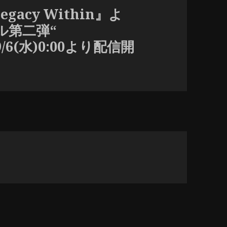
egacy Within』よ
ル第二弾“
 ”9/6(水)0:00より配信開