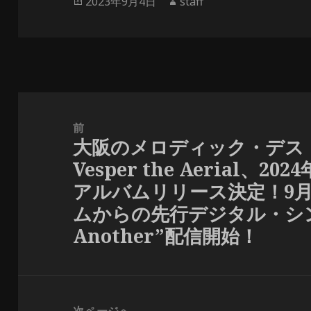
投
作
2023年9月4日
staff
稿
成
日:
者
投
稿
前
大阪のメロディック・デス
ナ
前
Vesper the Aerial、202
ビ
の
アルバムリリース決定！9月
ゲ
投
ー
ムからの先行デジタル・シングル
稿:
シ
Another”配信開始！
ョ
ン