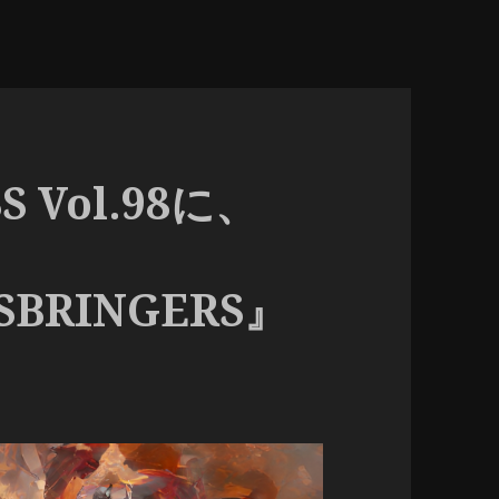
S Vol.98に、
SBRINGERS』
！