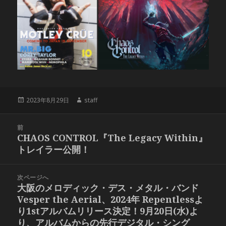
投
作
2023年8月29日
staff
稿
成
日:
者
投
前
稿
CHAOS CONTROL『The Legacy Within』
前
ナ
トレイラー公開！
の
ビ
投
ゲ
稿:
次ページへ
ー
大阪のメロディック・デス・メタル・バンド
次
シ
Vesper the Aerial、2024年 Repentlessよ
の
ョ
り1stアルバムリリース決定！9月20日(水)よ
投
ン
り、アルバムからの先行デジタル・シング
稿: