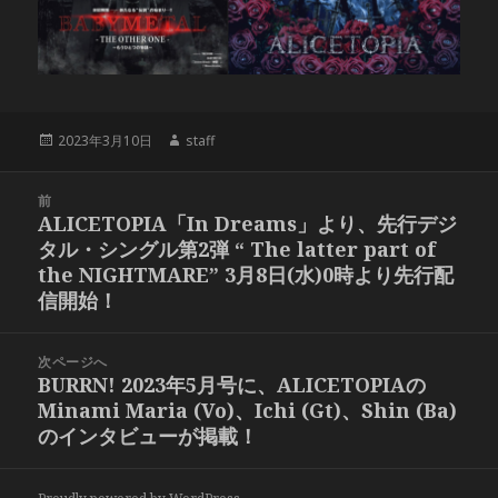
投
作
2023年3月10日
staff
稿
成
日:
者
投
前
稿
ALICETOPIA「In Dreams」より、先行デジ
前
ナ
タル・シングル第2弾 “ The latter part of
の
ビ
the NIGHTMARE” 3月8日(水)0時より先行配
投
ゲ
信開始！
稿:
ー
シ
次ページへ
ョ
BURRN! 2023年5月号に、ALICETOPIAの
次
ン
Minami Maria (Vo)、Ichi (Gt)、Shin (Ba)
の
のインタビューが掲載！
投
稿: