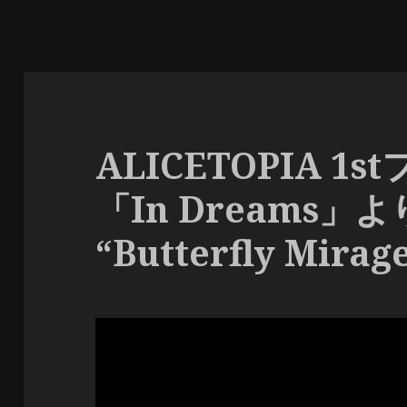
ALICETOPIA 1
「In Dreams」
“Butterfly Mir