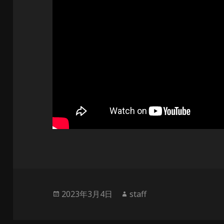
投
作
2023年3月4日
staff
稿
成
日:
者