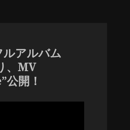
stフルアルバム
より、MV
age”公開！