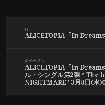
投
稿
前
ALICETOPIA「In Dream
ナ
前
ビ
の
ゲ
投
ー
稿:
次ページへ
シ
ALICETOPIA「In Dr
次
ョ
ル・シングル第2弾 “ The latt
の
ン
NIGHTMARE” 3月8日(
投
稿: