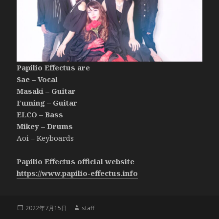
Papilio Effectus are
Sae – Vocal
Masaki – Guitar
Fuming – Guitar
ELCO – Bass
Mikey – Drums
Aoi – Keyboards
Papilio Effectus official website
https://www.papilio-effectus.info
投
作
2022年7月15日
staff
稿
成