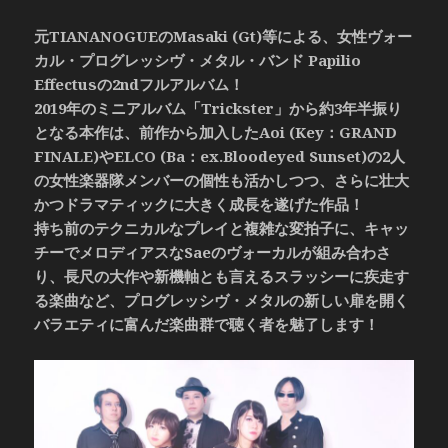
元TIANANOGUEのMasaki (Gt)等による、女性ヴォー
カル・プログレッシヴ・メタル・バンド Papilio
Effectusの2ndフルアルバム！
2019年のミニアルバム「Trickster」から約3年半振り
となる本作は、前作から加入したAoi (Key：GRAND
FINALE)やELCO (Ba：ex.Bloodeyed Sunset)の2人
の女性楽器隊メンバーの個性も活かしつつ、さらに壮大
かつドラマティックに大きく成長を遂げた作品！
持ち前のテクニカルなプレイと複雑な変拍子に、キャッ
チーでメロディアスなSaeのヴォーカルが組み合わさ
り、長尺の大作や新機軸とも言えるスラッシーに疾走す
る楽曲など、プログレッシヴ・メタルの新しい扉を開く
バラエティに富んだ楽曲群で聴く者を魅了します！