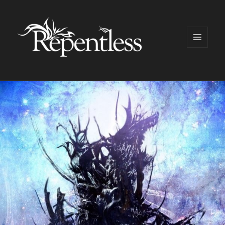
メニュ
ーとウ
ィジェ
ット