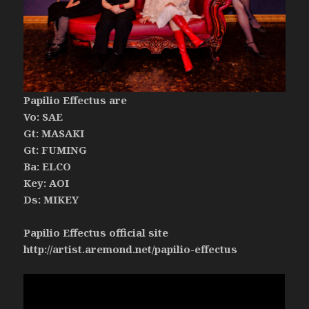
Papilio Effectus are
Vo: SAE
Gt: MASAKI
Gt: FUMING
Ba: ELCO
Key: AOI
Ds: MIKEY
Papilio Effectus official site
http://artist.aremond.net/papilio-effectus