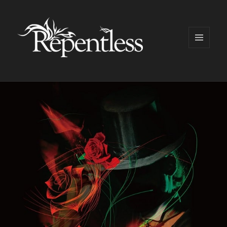
メニュ
ーとウ
ィジェ
ット