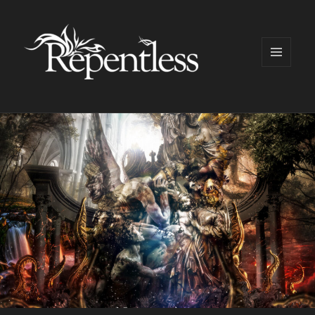
メニュ
ーとウ
ィジェ
ット