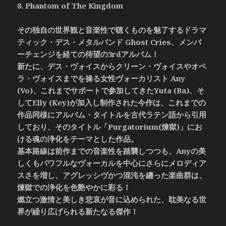
8. Phantom of The Kingdom
その独自の世界観と音楽性で聴くものを魅了するドラマ
ティック・デス・メタルバンド Ghost Cries、メンバ
ーチェンジを経ての待望の3rdアルバム！
新たに、デス・ヴォイスからクリーン・ヴォイスやオペ
ラ・ヴォイスまでを操る女性ヴォーカリスト Any
(Vo)、これまでサポートで参加してきたYuta (Ba)、そ
してElly (Key)が加入し制作された今作は、これまでの
作品同様にアルバム・タイトルを古代ラテン語から引用
しており、そのタイトル「Purgatorium(煉獄)」にお
ける魂の浄化をテーマとした作品。
基本路線は前作までの音楽性を踏襲しつつも、Anyの美
しくもパワフルなヴォーカルを中心にさらにメロディア
スさを増し、アグレッシヴかつ混沌を纏った楽曲群は、
煉獄での浄化を色艶やかに彩る！
燃立つ激情と美しき悲哀が音に込められた、耽美なる世
界が繰り広げられる新たなる傑作！