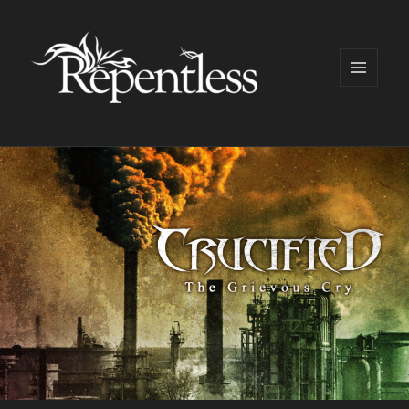
メニュ
ーとウ
ィジェ
ット