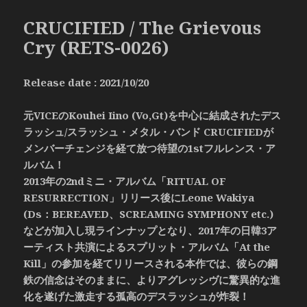
CRUCIFIED / The Grievous
Cry (RETS-0026)
Release date : 2021/10/20
元VICEのKouhei Iino (Vo,Gt)を中心に結成されたデス
ラッシュ/スラッシュ・メタル・バンド CRUCIFIEDが
メンバーチェンジを経て放つ待望の1stフルレンス・ア
ルバム！
2013年の2ndミニ・アルバム「RITUAL OF
RESURRECTION」リリース後にLeone Wakiya
(Ds：BEREAVED、SCREAMING SYMPHONY etc.)
などが加入し現ラインナップとなり、2017年の日韓3ア
ーティスト共演によるスプリット・アルバム「At the
Kill」の参加を経てリリースされる本作では、彼らの鋼
鉄の信念はそのままに、よりアグレッシヴに驚異的な進
化を遂げた激走する孤高のデスラッシュが炸裂！